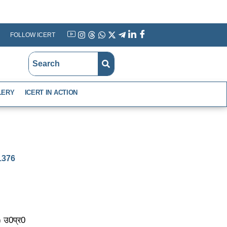
FOLLOW ICERT
YouTube
Instagram
Threads
WhatsApp
X
Telegram
Linkedin
Facebook
LERY
ICERT IN ACTION
-1376
) उ0प्र0