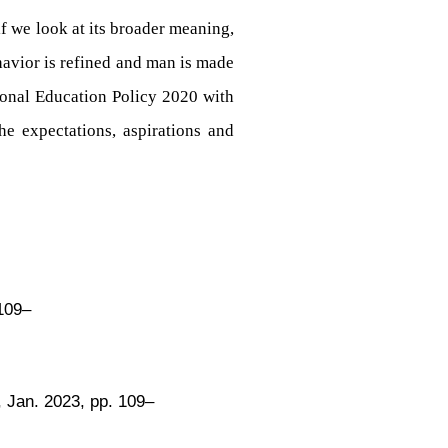
if we look at its broader meaning,
havior is refined and man is made
ional Education Policy 2020 with
e expectations, aspirations and
 109–
 Jan. 2023, pp. 109–