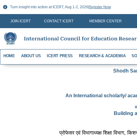
Skip
Turn insight into action at ICERT, Aug 1-2, 2026
Register Now
to
content
JOIN ICERT
CONTACT ICERT
MEMBER CENTER
International Council for Education Resea
HOME
ABOUT US
ICERT PRESS
RESEARCH & ACADEMIA
SO
Shodh Sari
An International scholarly/ aca
न
Building 
प्रोफेसर एवं विभागाध्यक्ष शिक्षा विभाग, 