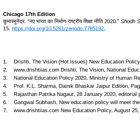
Chicago 17th Edition
कुमारमुनेद्र. “नए भारत का निर्माण-राष्ट्रीय शिक्षा नीति 2020.”
Shodh Sa
15.
https://doi.org/10.5281/zenodo.7785192.
1. Drishti, The Vision (Hot Issues) New Education Policy
2. www.drishtiias.com Drishti, The Vision, National Educ
3. National Education Policy 2020, Ministry of Human R
4. Prof. K.L. Sharma, Dainik Bhaskar Jaipur Edition, Pag
5. Rajasthan Patrika Nagaur, 28 January 2020, editorial 
6. Gangwal Subhash, New education policy will meet the c
7. www.drishtiias.com New Education Policy, August 25,