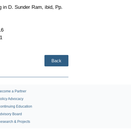
g in D. Sunder Ram, ibid, Pp.
16
01
Back
ecome a Partner
olicy Advocacy
ontinuing Education
dvisory Board
esearch & Projects