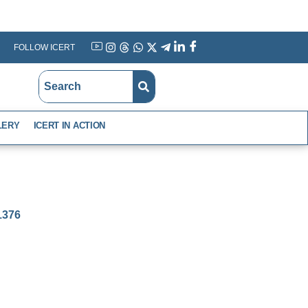
FOLLOW ICERT
YouTube
Instagram
Threads
WhatsApp
X
Telegram
Linkedin
Facebook
LERY
ICERT IN ACTION
-1376