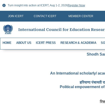
Skip
Turn insight into action at ICERT, Aug 1-2, 2026
Register Now
to
content
JOIN ICERT
CONTACT ICERT
MEMBER CENTER
International Council for Education Resea
HOME
ABOUT US
ICERT PRESS
RESEARCH & ACADEMIA
SO
Shodh Sari
An International scholarly/ aca
हरियाणा पंचायती र
Political empowerment of
रिस