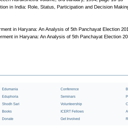
ion in India: Role, Status, Participation and Decision Makin
ment in Haryana: An Analysis of 5th Panchayat Election 20
ment in Haryana: An Analysis of 5th Panchayat Election 2
Edumania
Conference
B
Eduphoria
Seminars
P
Shodh Sari
Volunteership
C
Books
ICERT Fellows
A
Donate
Get Involved
R