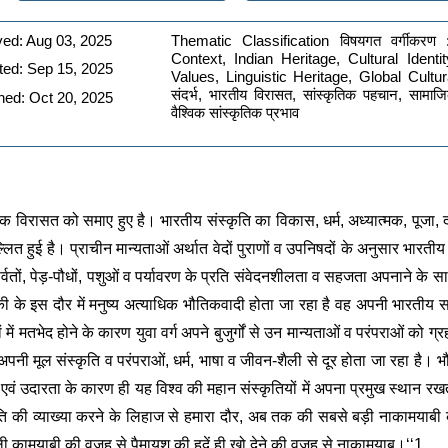
ed: Aug 03, 2025 
Thematic Classification विषयगत वर्गीकरण
Context, Indian Heritage, Cultural Identit
ed: Sep 15, 2025 
Values, Linguistic Heritage, Global Cultura
संदर्भ, भारतीय विरासत, सांस्कृतिक पहचान, सामाजिक
hed: Oct 20, 2025
वैश्विक सांस्कृतिक प्रभाव
क विरासत को समाए हुए है। भारतीय संस्कृति का विकास, धर्म, अध्यात्मक, पूजा, द
 हुई है। प्राचीन मान्यताओं अर्थात वेदों पुराणों व उपनिषदों के अनुसार भारतीय 
र्वतों, पेड़-पौधों, पशुओं व पर्यावरण के प्रति संवेदनशीलता व सहजता अपनाने क
की के इस दौर में मनुष्य अत्याधिक भौतिकवादी होता जा रहा है वह अपनी भारतीय सभ
ं मतभेद होने के कारण युवा वर्ग अपने बुजुर्गों से उन मान्यताओं व परंपराओं को ग
पनी मूल संस्कृति व परंपराओं, धर्म, भाषा व जीवन-शैली से दूर होता जा रहा है। भ
ा एवं उदारता के कारण ही यह विश्व की महान संस्कृतियों में अपना प्रमुख स्थान रखत
कृति की व्याख्या करने के लिहाज से हमारा दौर, अब तक की सबसे बड़ी नाकामयाबी का द
ं मिली कामयाबी की वजह से पैमायश की हदें ही खो देने की वजह से नाकामयाब।‘‘1 