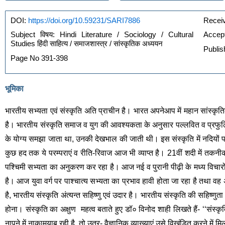
https://doi.org/10.59231/SARI7886
DOI: 
Receiv
Subject विषय: Hindi Literature / Sociology / Cultural 
Accept
Studies हिंदी साहित्य / समाजशास्त्र / सांस्कृतिक अध्ययन
Publis
Page No 391-398
भूमिका
भारतीय सभ्यता एवं संस्कृति अति प्राचीन है। भारत अपनेआप में महान सांस्कृति
है। भारतीय संस्कृति समाज व युग की आवश्यकता के अनुसार पल्लवित व प्रफुल्लित
के योग्य समझा जाता था, उनकी देखभाल की जाती थी। इस संस्कृति में नदियों प
कुछ हद तक ये परम्पराएं व रीति-रिवाज आज भी व्याप्त है। 21वीं शदी में तकनी
पश्चिमी सभ्यता का अनुकरण कर रहा है। आज नई व पुरानी पीढ़ी के मध्य विचारों मे
है। आज युवा वर्ग पर पाश्चात्य सभ्यता का प्रभाव हावी होता जा रहा है तथा वह अ
है, भारतीय संस्कृति अंत्यन्त सहिष्णु एवं उदार है। भारतीय संस्कृति की सहिष्णुत
होना। संस्कृति का अक्षुण  महत्व बताते हुए डॉ० विनोद शाही लिखते हैं- ‘‘संस्
नापने में नाकामयाब रही है, तो उतर- वैज्ञानिक व्याख्याएं उसे विखंडित करने मे