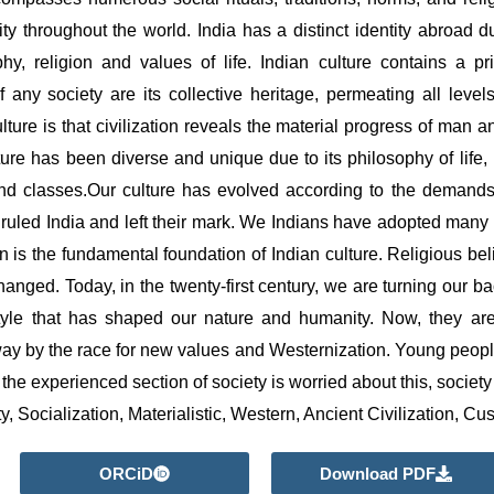
tity throughout the world. India has a distinct identity abroad d
ophy, religion and values of life. Indian culture contains a pr
of any society are its collective heritage, permeating all level
lture is that civilization reveals the material progress of man a
ture has been diverse and unique due to its philosophy of life, r
and classes.Our culture has evolved according to the demands 
uled India and left their mark. We Indians have adopted many 
on is the fundamental foundation of Indian culture. Religious bel
nged. Today, in the twenty-first century, we are turning our bac
style that has shaped our nature and humanity. Now, they are 
ay by the race for new values and Westernization. Young people 
the experienced section of society is worried about this, society
y, Socialization, Materialistic, Western, Ancient Civilization, Cu
ORCiD
Download PDF