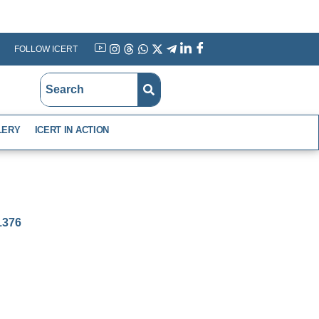
FOLLOW ICERT
YouTube
Instagram
Threads
WhatsApp
X
Telegram
Linkedin
Facebook
LERY
ICERT IN ACTION
-1376