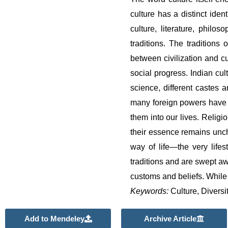
culture has a distinct iden
culture, literature, philos
traditions. The traditions 
between civilization and cu
social progress. Indian cul
science, different castes 
many foreign powers have r
them into our lives. Religi
their essence remains uncha
way of life—the very life
traditions and are swept aw
customs and beliefs. While 
Keywords:
Culture, Diversit
Add to Mendeley
Archive Article