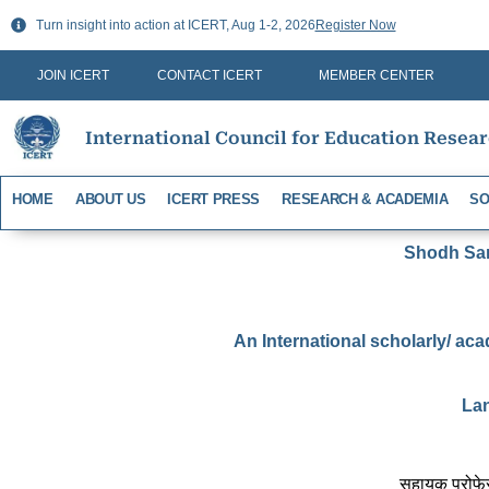
Skip
Turn insight into action at ICERT, Aug 1-2, 2026
Register Now
to
content
JOIN ICERT
CONTACT ICERT
MEMBER CENTER
International Council for Education Resea
HOME
ABOUT US
ICERT PRESS
RESEARCH & ACADEMIA
SO
Shodh Sari
An International scholarly/ aca
Lan
सहायक प्रोफेस