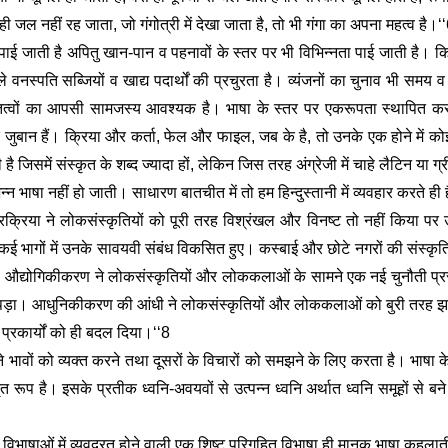
ी जल नहीं रह जाता, जो गंगोत्री में देखा जाता है, तो भी गंगा का अपना महत्व है।‘‘
्नता पाई जाती है अपितु खान-पान व पहनावों के स्तर पर भी विभिन्नता पाई जाती है। क
काबले वनस्पति सब्जियों व खाद्य पदार्थों की प्रचुरता है। व्यंजनों का चुनाव भी स
तत्वों का आपसी सामजस्य आवश्यक है। भाषा के स्तर पर एकरूपता स्थापित करते 
नों एक जुबान हैं। क्रिया और कर्ता, फेल और फाइल, जब के है, तो उनके एक होने में कोई
है जिसमें संस्कृत के शब्द ज्यादा हों, लेकिन जिस तरह अंग्रेजी में चाहे लैटिन या ग्
 भिन्न भाषा नहीं हो जाती। साधारण बातचीत में तो हम हिन्दुस्तानी में व्यवहार करते ही ह
रक्रिया ने लोकसंस्कृतियों को पूरी तरह विश्रंखल और विनष्ट तो नहीं किया पर उ
 भागों में उनके सावयवी संबंध विकसित हुए। कस्बाई और छोटे नगरों की संस्कृति,
रहे। औद्योगिकीकरण ने लोकसंस्कृतियों और लोककलाओं के सामने एक नई चुनौती प्रस
रना पड़ा। आधुनिकीकरण की आंधी ने लोकसंस्कृतियों और लोककलाओं को बुरी तरह झ
प्रकार्यों को ही बदल दिया।‘‘8 
ावों को व्यक्त करने तथा दूसरों के विचारों को समझने के लिए करता है। भाषा के 
त रूप है। इसके प्रतीक ध्वनि-अवयवों से उत्पन्न ध्वनि अर्थात ध्वनि समूहों से बने होत
ं विभाषाओं में व्यवद्रत होने वाली एक शिष्ट परिगृहित विभाषा ही मानक भाषा कहलात