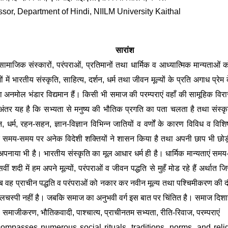
ssor, Department of Hindi, NIILM University Kaithal
सारांश
सामाजिक संस्कारों, परंपराओं, प्रतिमानों तथा धार्मिक व आध्यात्मिक मान्यताओं 
ं में भारतीय संस्कृति, साहित्य, दर्शन, धर्म तथा जीवन मूल्यों के प्रति अगाध 
का अनमोल भंडार विद्यमान हैं। किसी भी समाज की परम्पराएं वहाँ की सामूहिक विरासत
्य अंतर यह है कि सभ्यता से मनुष्य की भौतिक प्रगति का पता चलता है तथा संस
 धर्म, रहन-सहन, ज्ञान-विज्ञान विभिन्न जातियों व वर्णों के कारण विविध व विशिष्
 समय-समय पर अनेक विदेशी शक्तियों ने शासन किया है तथा अपनी छाप भी छोड़ी ह
ं अपनाया भी है। भारतीय संस्कृति का मूल आधार धर्म ही है। धार्मिक मान्यताएं सम
ीं शदी में हम अपने मूल्यों, परंपराओं व जीवन पद्धति से मुहँ मोड रहे हैं अर्थात
वह प्राचीन पद्धति व परंपराओं को नकार कर नवीन मूल्य तथा पश्चिमीकरण की दौड़ मे
ई दिलचस्पी नहीं है। जबकि समाज का अनुभवी वर्ग इस बात पर चिंतित है। समाज दिशा
ा, समाजीकरण, भौतिकवादी, पाश्चात्य, प्राचीनतम सभ्यता, रीति-रिवाज, परम्पराएं  
ompasses numerous social rituals, traditions, norms, and religi