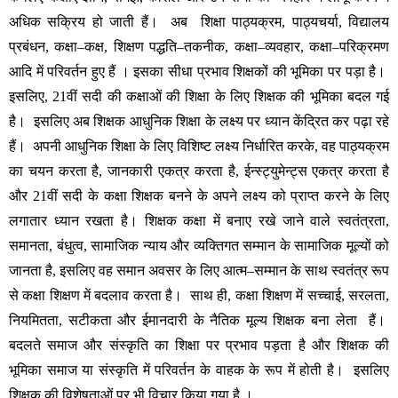
अधिक
सक्रिय
हो
जाती
हैं।
अब
शिक्षा
पाठ्यक्रम
, 
पाठ्यचर्या
, 
विद्यालय
प्रबंधन
, 
कक्षा
–
कक्ष
, 
शिक्षण
पद्धति
–
तकनीक
, 
कक्षा
–
व्यवहार
, 
कक्षा
–
परिक्रमण
आदि
में
परिवर्तन
हुए
हैं
।
इसका
सीधा
प्रभाव
शिक्षकों
की
भूमिका
पर
पड़ा
है।
इसलिए
, 21
वीं
सदी
की
कक्षाओं
की
शिक्षा
के
लिए
शिक्षक
की
भूमिका
बदल
गई
है।
इसलिए
अब
शिक्षक
आधुनिक
शिक्षा
के
लक्ष्य
पर
ध्यान
केंद्रित
कर
पढ़ा
रहे
हैं।
अपनी
आधुनिक
शिक्षा
के
लिए
विशिष्ट
लक्ष्य
निर्धारित
करके
, 
वह
पाठ्यक्रम
का
चयन
करता
है
, 
जानकारी
एकत्र
करता
है
, 
ईन्स्ट्युमेन्ट्स
एकत्र
करता
है
और
 21
वीं
सदी
के
कक्षा
शिक्षक
बनने
के
अपने
लक्ष्य
को
प्राप्त
करने
के
लिए
लगातार
ध्यान
रखता
है।
शिक्षक
कक्षा
में
बनाए
रखे
जाने
वाले
स्वतंत्रता
, 
समानता
, 
बंधुत्व
, 
सामाजिक
न्याय
और
व्यक्तिगत
सम्मान
के
सामाजिक
मूल्यों
को
जानता
है
, 
इसलिए
वह
समान
अवसर
के
लिए
आत्म
–
सम्मान
के
साथ
स्वतंत्र
रूप
से
कक्षा
शिक्षण
में
बदलाव
करता
है।
साथ
ही
, 
कक्षा
शिक्षण
में
सच्चाई
, 
सरलता
, 
नियमितता
, 
सटीकता
और
ईमानदारी
के
नैतिक
मूल्य
शिक्षक
बना
लेता
हैं।
बदलते
समाज
और
संस्कृति
का
शिक्षा
पर
प्रभाव
पड़ता
है
और
शिक्षक
की
भूमिका
समाज
या
संस्कृति
में
परिवर्तन
के
वाहक
के
रूप
में
होती
है।
इसलिए
शिक्षक
की
विशेषताओं
पर
भी
विचार
किया
गया
है
।