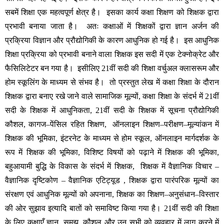
सबमें
शिक्षा
एक
महत्वपूर्ण
क्षेत्र
है।
इसका
कार्य
कक्षा
शिक्षण
को
शिक्षक
द्वारा
प्रभावी
बनाया
जाता
है।
अतः
कक्षाओं
में
शिक्षकों
द्वारा
ज्ञान
अर्जन
की
प्रक्रिया
विज्ञान
और
प्रौद्योगिकी
के
कारण
आधुनिक
हो
गई
है।
इस
आधुनिक
शिक्षा
प्रक्रिया
को
प्रभावी
बनाने
वाला
शिक्षक
इस
सदी
में
एक
टेक्नोक्रेट
और
फैसिलिटेटर
बन
गया
है।
इसीलिए
 21
वीं
सदी
की
शिक्षा
वर्चुअल
क्लासरूम
और
होम
स्कूलिंग
के
माध्यम
से
संभव
है।
तो
प्रस्तुत
लेख
में
कक्षा
शिक्षा
के
दौरान
शिक्षक
द्वारा
बनाए
रखे
जाने
वाले
सामाजिक
मूल्यों
, 
कक्षा
शिक्षा
के
संदर्भ
में
 21
वीं
सदी
के
शिक्षक
में
आधुनिकता
, 21
वीं
सदी
के
शिक्षक
में
सूचना
प्रौद्योगिकी
कौशल
, 
कागज
–
पेंसिल
रहित
शिक्षण
,  
ऑनलाइन
शिक्षण
–
परीक्षण
–
मूल्यांकन
में
शिक्षक
की
भूमिका
, 
इंटरनेट
के
माध्यम
से
होम
स्कूल
, 
ऑनलाइन
मार्गदर्शक
के
रूप
में
शिक्षक
की
भूमिका
, 
विशिष्ट
विषयों
को
पढ़ाने
में
शिक्षक
की
भूमिका
, 
बहुआयामी
बुद्धि
के
विकास
के
संदर्भ
में
शिक्षक
,  
शिक्षक
में
वैज्ञानिक
विचार
 – 
वैज्ञानिक
दृष्टिकोण
 – 
वैज्ञानिक
एटिट्यूड
 , 
शिक्षक
द्वारा
पारंपरिक
मूल्यों
का
संरक्षण
एवं
आधुनिक
मूल्यों
को
अपनाना
, 
शिक्षक
का
शिक्षण
–
अनुसंधान
–
विस्तार
की
ओर
सुझाव
इत्यादि
बातों
को
समाविष्ट
किया
गया
है।
 21
वीं
सदी
की
शिक्षा
के
लिए
कक्षाएँ
ज्ञान
, 
समझ
, 
कौशल
और
उन
सभी
को
व्यवहार
में
लागू
करने
में