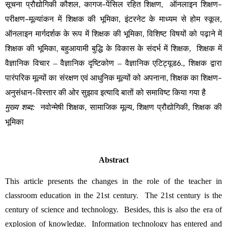
सूचना
प्रौद्योगिकी
कौशल
कागज
पेंसिल
रहित
शिक्षण
ऑनलाइन
शिक्षण
, 
–
,  
–
परीक्षण
मूल्यांकन
में
शिक्षक
की
भूमिका
इंटरनेट
के
माध्यम
से
होम
स्कूल
–
, 
, 
ऑनलाइन
मार्गदर्शक
के
रूप
में
शिक्षक
की
भूमिका
विशिष्ट
विषयों
को
पढ़ाने
में
, 
शिक्षक
की
भूमिका
बहुआयामी
बुद्धि
के
विकास
के
संदर्भ
में
शिक्षक
शिक्षक
में
, 
, 
वैज्ञानिक
विचार
–
वैज्ञानिक
दृष्टिकोण
 – 
वैज्ञानिक
एटिट्यूड
, 
शिक्षक
द्वारा
6.
पारंपरिक
मूल्यों
का
संरक्षण
एवं
आधुनिक
मूल्यों
को
अपनाना
शिक्षक
का
शिक्षण
, 
–
अनुसंधान
विस्तार
की
ओर
सुझाव
इत्यादि
बातों
को
समाविष्ट
किया
गया
है 
–
मुख्य
शब्द
:
नवोन्मेषी
शिक्षक
, 
सामाजिक
मूल्य
, 
शिक्षण
प्रौद्योगिकी
, 
शिक्षक
की
भूमिका
Abstract
This article presents the changes in the role of the teacher in 
classroom education in the 21st century.  The 21st century is the 
century of science and technology.  Besides, this is also the era of 
explosion of knowledge.  Information technology has entered and 