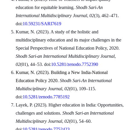
education for equitable learning. 
Shodh Sari-An 
International Multidisciplinary Journal
, 
02
(3), 462–471. 
doi:
10.59231/SARI7619
Kumar, N. (2023). A study of the holistic and 
multidisciplinary education and its major challenges in the 
Special Perspectives of National Education Policy, 2020. 
Shodh Sari-an International Multidisciplinary Journal
, 
02
(01), 44–53. doi:
10.5281/zenodo.7752390
Kumar, N. (2023). Building a New India-National 
Education Policy 2020. 
Shodh Sari-An International 
Multidisciplinary Journal
, 
02
(01), 109–115. 
doi:
10.5281/zenodo.7785192
Layek, P. (2023). Higher education in India: Opportunities, 
challenges and solutions. 
Shodh Sari-an International 
Multidisciplinary Journal
, 
02
(01), 54–60. 
doi:
10.5281/zenodo.7752423