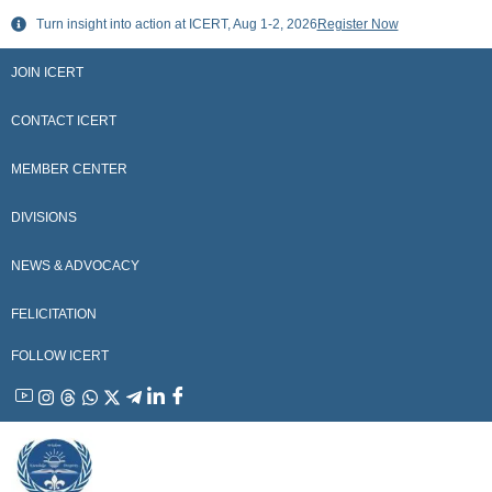
Skip
Turn insight into action at ICERT, Aug 1-2, 2026
Register Now
to
content
JOIN ICERT
CONTACT ICERT
MEMBER CENTER
DIVISIONS
NEWS & ADVOCACY
FELICITATION
FOLLOW ICERT
YouTube
Instagram
Threads
WhatsApp
X
Telegram
Linkedin
Facebook