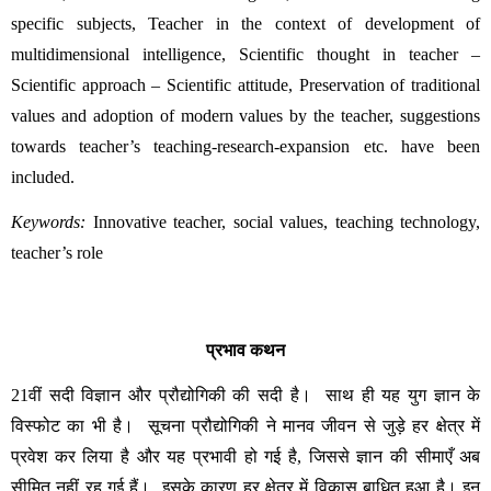
specific subjects, Teacher in the context of development of 
multidimensional intelligence, Scientific thought in teacher – 
Scientific approach – Scientific attitude, Preservation of traditional 
values and adoption of modern values by the teacher, suggestions 
towards teacher’s teaching-research-expansion etc. have been 
included.
Keywords:
 Innovative teacher, social values, teaching technology, 
teacher’s role
प्रभाव
कथन
21
वीं
सदी
विज्ञान
और
प्रौद्योगिकी
की
सदी
है।
साथ
ही
यह
युग
ज्ञान
के
विस्फोट
का
भी
है।
सूचना
प्रौद्योगिकी
ने
मानव
जीवन
से
जुड़े
हर
क्षेत्र
में
प्रवेश
कर
लिया
है
और
यह
प्रभावी
हो
गई
है
, 
जिससे
ज्ञान
की
सीमाएँ
अब
सीमित
नहीं
रह
गई
हैं।
इसके
कारण
हर
क्षेत्र
में
विकास
बाधित
हुआ
है।
इन