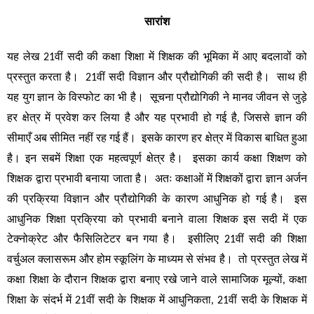
सारांश
यह
लेख
वीं
सदी
की
कक्षा
शिक्षा
में
शिक्षक
की
भूमिका
में
आए
बदलावों
को
 21
प्रस्तुत
करता
है।
वीं
सदी
विज्ञान
और
प्रौद्योगिकी
की
सदी
है।
साथ
ही
  21
यह
युग
ज्ञान
के
विस्फोट
का
भी
है।
सूचना
प्रौद्योगिकी
ने
मानव
जीवन
से
जुड़े
हर
क्षेत्र
में
प्रवेश
कर
लिया
है
और
यह
प्रभावी
हो
गई
है
जिससे
ज्ञान
की
, 
सीमाएँ
अब
सीमित
नहीं
रह
गई
हैं।
इसके
कारण
हर
क्षेत्र
में
विकास
बाधित
हुआ
है।
इन
सबमें
शिक्षा
एक
महत्वपूर्ण
क्षेत्र
है।
इसका
कार्य
कक्षा
शिक्षण
को
शिक्षक
द्वारा
प्रभावी
बनाया
जाता
है।
अतः
कक्षाओं
में
शिक्षकों
द्वारा
ज्ञान
अर्जन
की
प्रक्रिया
विज्ञान
और
प्रौद्योगिकी
के
कारण
आधुनिक
हो
गई
है।
इस
आधुनिक
शिक्षा
प्रक्रिया
को
प्रभावी
बनाने
वाला
शिक्षक
इस
सदी
में
एक
टेक्नोक्रेट
और
फैसिलिटेटर
बन
गया
है।
इसीलिए
वीं
सदी
की
शिक्षा
 21
वर्चुअल
क्लासरूम
और
होम
स्कूलिंग
के
माध्यम
से
संभव
है।
तो
प्रस्तुत
लेख
में
कक्षा
शिक्षा
के
दौरान
शिक्षक
द्वारा
बनाए
रखे
जाने
वाले
सामाजिक
मूल्यों
कक्षा
, 
शिक्षा
के
संदर्भ
में
वीं
सदी
के
शिक्षक
में
आधुनिकता
वीं
सदी
के
शिक्षक
में
 21
, 21